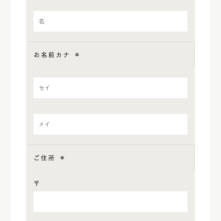
お名前カナ
＊
ご住所
＊
〒