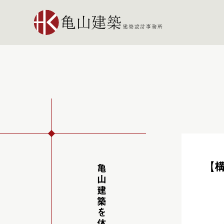
【構
亀山建築を体感する