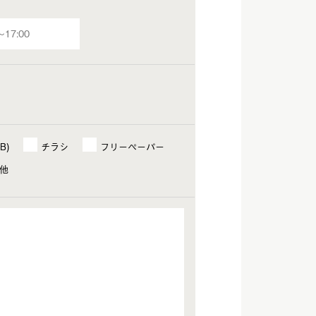
B)
チラシ
フリーペーパー
他