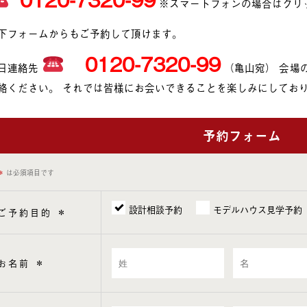
※スマートフォンの場合はクリ
下フォームからもご予約して頂けます。
0120-7320-99
日連絡先
（亀山宛） 会場
絡ください。 それでは皆様にお会いできることを楽しみにしてお
予約フォーム
＊
は必須項目です
設計相談予約
モデルハウス見学予約
ご予約目的
＊
お名前
＊