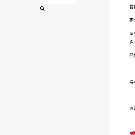
普
完
※
さ
開
場
お