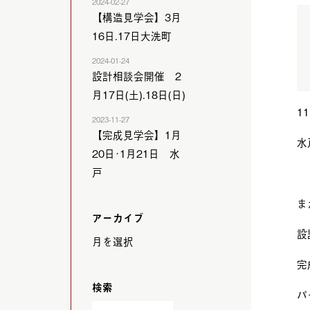
2024-02-27
【構造見学会】3月
16日.17日大洗町
2024-01-24
設計相談会開催 2
月17日(土).18日(日)
1
2023-11-27
【完成見学会】1月
水
20日･1月21日 水
戸
ま
アーカイブ
設
完
検索
パ