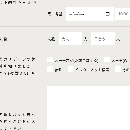
ご予約希望日時
＊
第二希望
人数
人数
人
人
どのメディアで弊
スーモ本誌(茨城で建てる)
スーモ(WE
社を知りました
紹介
インターネット検索
その
か？(複数OK)
＊
内覧しようと思っ
たきっかけを記入
して下さい