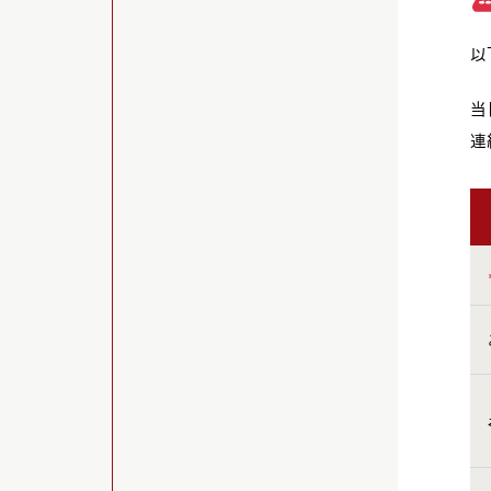
以
当
連