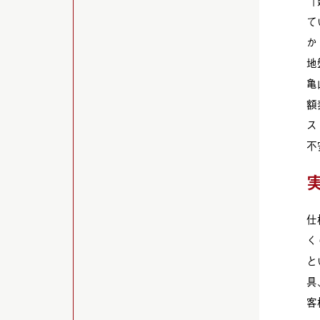
「
て
か
地
亀
額
ス
不
仕
く
と
具
客