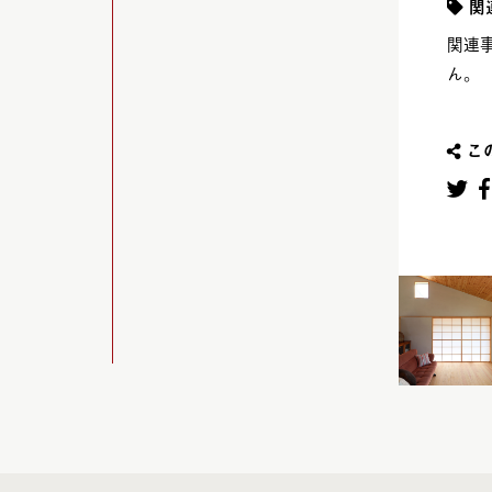
関
関連
ん。
こ