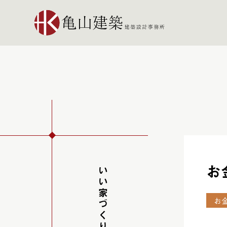
お
いい家づくりを学ぶ
お