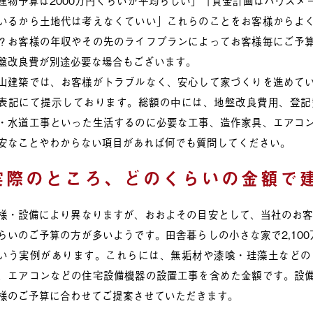
建物予算は2000万円くらいが平均らしい」「資金計画はハウスメ
いるから土地代は考えなくていい」これらのことをお客様からよ
？お客様の年収やその先のライフプランによってお客様毎にご予
盤改良費が別途必要な場合もございます。
山建築では、お客様がトラブルなく、安心して家づくりを進めて
表記にて提示しております。総額の中には、地盤改良費用、登記
・水道工事といった生活するのに必要な工事、造作家具、エアコ
安なことやわからない項目があれば何でも質問してください。
実際のところ、どのくらいの金額で
様・設備により異なりますが、おおよその目安として、当社のお客様は
らいのご予算の方が多いようです。田舎暮らしの小さな家で2,100
いう実例があります。これらには、無垢材や漆喰・珪藻土などの
、エアコンなどの住宅設備機器の設置工事を含めた金額です。設
様のご予算に合わせてご提案させていただきます。