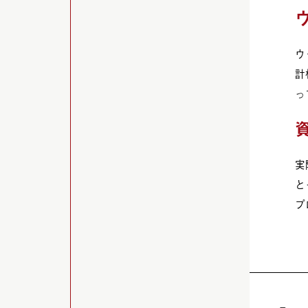
ウ
計
っ
実
と
プ